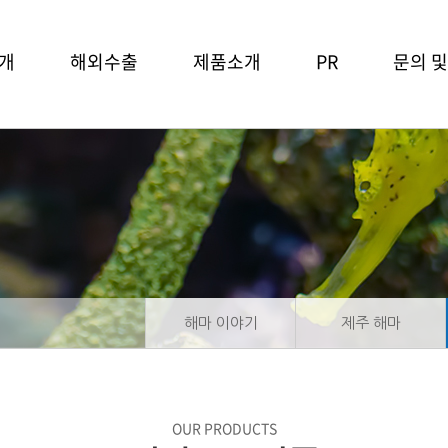
개
해외수출
제품소개
PR
문의 
수출국가
해마 이야기
공지사항
문의 및 
제주 해마
해천마 소식
건강보조식품
홍보영상
미용제품
보도자료
기타 제품
해마 이야기
제주 해마
OUR PRODUCTS