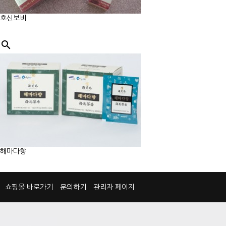
호신보비

해마다향
쇼핑몰 바로가기
문의하기
관리자 페이지